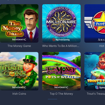
The Money Game
Who Wants To Be A Millionaire
Hot 
Irish Coins
Top O The Money
Trout's Treas