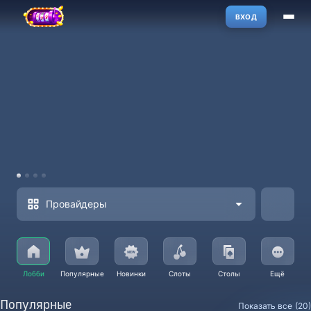
300 000 ₽ + 500 FS!
ВХОД
Провайдеры
Лобби
Популярные
Новинки
Слоты
Столы
Ещё
Популярные
Показать все
20