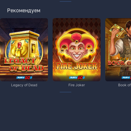
Рекомендуем
Legacy of Dead
Fire Joker
Book o