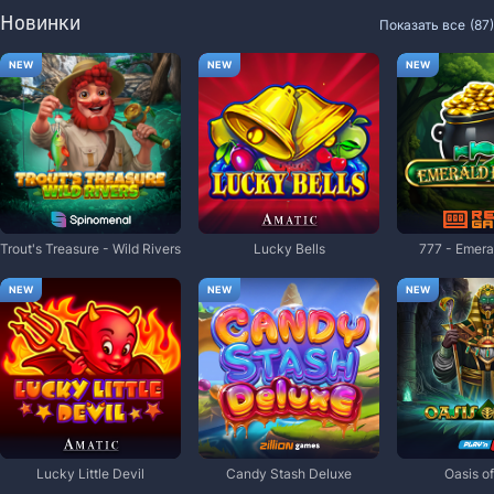
Новинки
Показать все
87
NEW
NEW
NEW
Trout's Treasure - Wild Rivers
Lucky Bells
777 - Emera
NEW
NEW
NEW
Lucky Little Devil
Candy Stash Deluxe
Oasis o